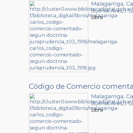
Malagarriga, Ca
Buenos Aires
,
J. 
Libro
Código de Comercio comentado
Malagarriga, Ca
Buenos Aires
,
J. 
Libro