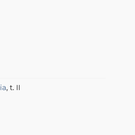
ia
, t. II