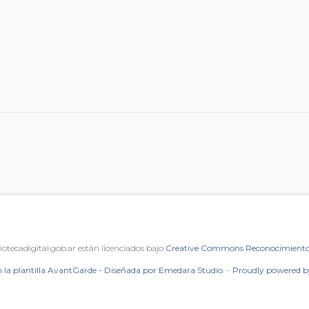
iotecadigital.gob.ar están licenciados bajo
Creative Commons Reconocimiento 
 la plantilla AvantGarde - Diseñada por Emedara Studio.
-
Proudly powered 