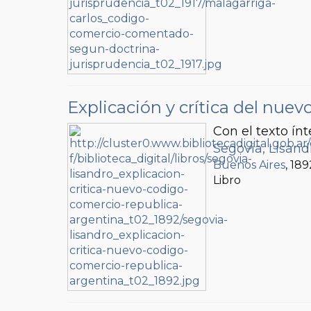
Explicación y crítica del nue
Con el texto í
Segovia, Lisand
Buenos Aires
, 189
Libro