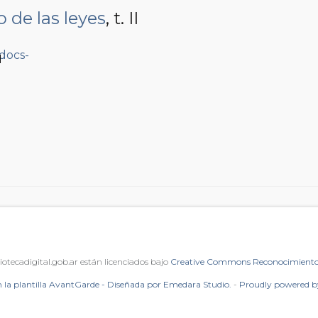
 de las leyes
, t. II
1
iotecadigital.gob.ar están licenciados bajo
Creative Commons Reconocimiento 
 la plantilla AvantGarde - Diseñada por Emedara Studio.
-
Proudly powered 