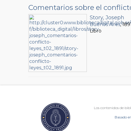
Comentarios sobre el conflicto
Story, Joseph
Buenos Aires
, 189
Libro
Los contenidos de bibl
Basado en