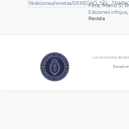
Fera, Mario S.
;
R
Ediciones Infojus
Revista
Los contenidos de bibl
Basado en