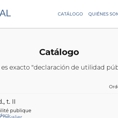
CATÁLOGO
QUIÉNES SO
Catálogo
es exacto "declaración de utilidad púb
Ord
d.
, t. II
ilité publique
 Chevalier