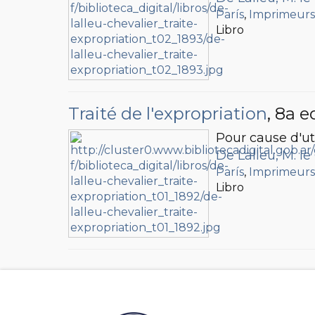
París
,
Imprimeurs-é
Libro
Traité de l'expropriation
, 8a e
Pour cause d'ut
De Lalleu, M. le
París
,
Imprimeurs-é
Libro