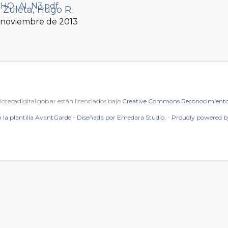
;
Zuleta, Hugo R.
, noviembre de 2013
iotecadigital.gob.ar están licenciados bajo
Creative Commons Reconocimiento 
 la plantilla AvantGarde - Diseñada por Emedara Studio.
-
Proudly powered 