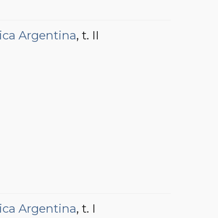
ica Argentina
, t. II
ica Argentina
, t. I