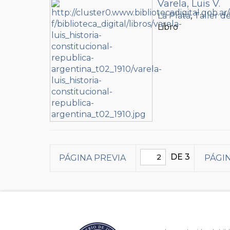
Varela, Luis V.
La Plata
,
Taller d
Libro
DE 3
PÁGINA PREVIA
PÁGIN