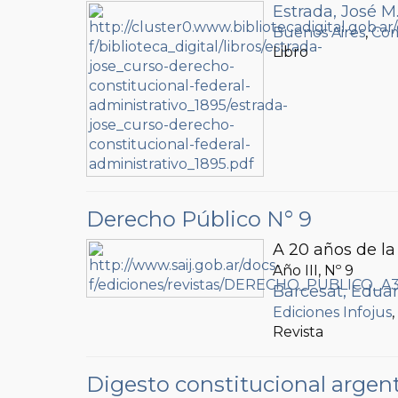
Estrada, José M
Buenos Aires
,
Com
Libro
Derecho Público N° 9
A 20 años de la
Año III, Nº
9
Barcesat, Eduar
Ediciones Infojus
Revista
Digesto constitucional argen