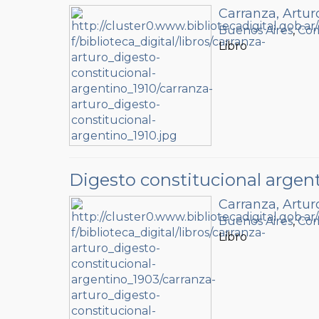
Carranza, Artur
Buenos Aires
,
Com
Libro
Digesto constitucional argen
Carranza, Artur
Buenos Aires
,
Com
Libro