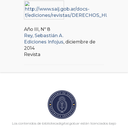
Año III, Nº
8
Rey, Sebastián A.
Ediciones Infojus
, diciembre de
2014
Revista
Los contenidos de bibliotecadigital.gob.ar están licenciados bajo