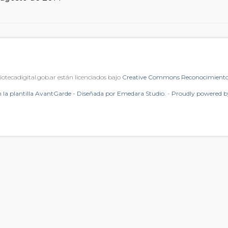
iotecadigital.gob.ar están licenciados bajo
Creative Commons Reconocimiento 
 la plantilla AvantGarde - Diseñada por Emedara Studio.
-
Proudly powered 