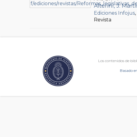
Alterini, J. Mart
Ediciones Infojus
Revista
Los contenidos de bibl
Basado en