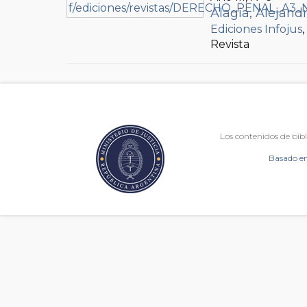
Alagia, Alejand
Ediciones Infojus
Revista
Los contenidos de bibl
Basado en