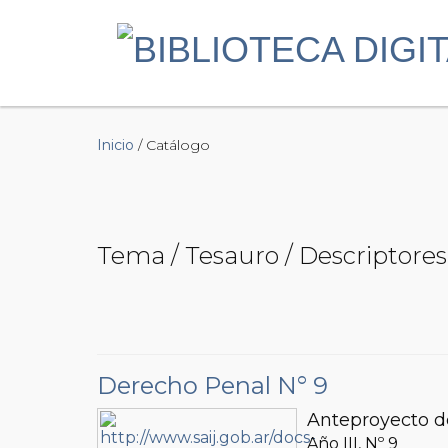
Inicio
/ Catálogo
Tema / Tesauro / Descriptores
Derecho Penal N° 9
Anteproyecto de
Año III, Nº
9