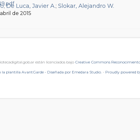
ro
;
De Luca, Javier A.
;
Slokar, Alejandro W.
, abril de 2015
iotecadigital.gob.ar están licenciados bajo
Creative Commons Reconocimiento 
 la plantilla AvantGarde - Diseñada por Emedara Studio.
-
Proudly powered 