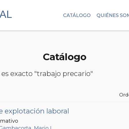
CATÁLOGO
QUIÉNES SO
Catálogo
es exacto "trabajo precario"
Ord
e explotación laboral
mativo
Gambacorta, Mario L.