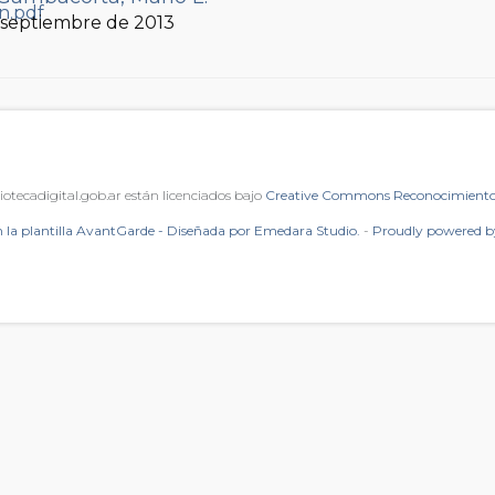
, septiembre de 2013
iotecadigital.gob.ar están licenciados bajo
Creative Commons Reconocimiento 
 la plantilla AvantGarde - Diseñada por Emedara Studio.
-
Proudly powered 