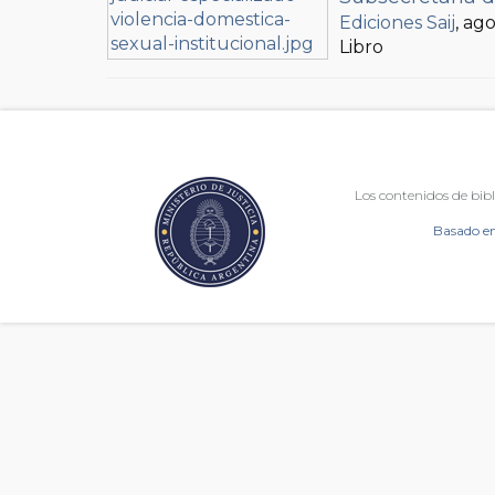
Ediciones Saij
, ag
Libro
Los contenidos de bibl
Basado en