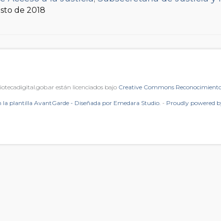
osto de 2018
iotecadigital.gob.ar están licenciados bajo
Creative Commons Reconocimiento 
 la plantilla AvantGarde - Diseñada por Emedara Studio.
-
Proudly powered 