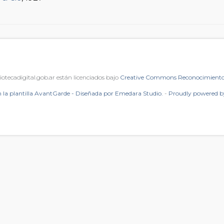
iotecadigital.gob.ar están licenciados bajo
Creative Commons Reconocimiento 
 la plantilla AvantGarde - Diseñada por Emedara Studio.
-
Proudly powered 