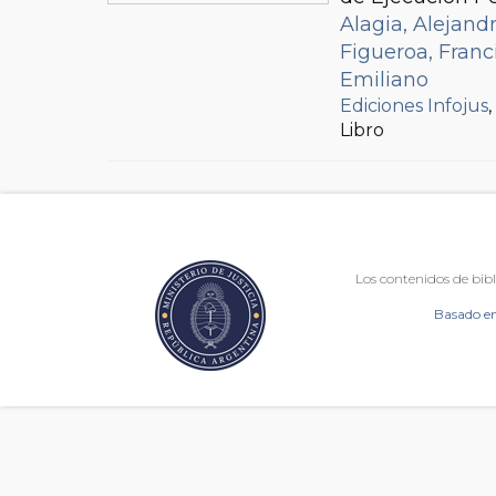
Alagia, Alejand
Figueroa, Franc
Emiliano
Ediciones Infojus
Libro
Los contenidos de bibl
Basado en