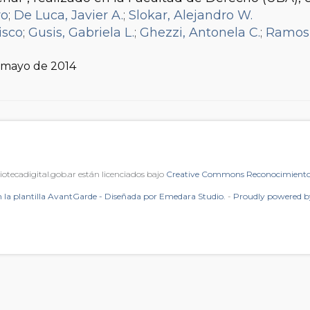
ro
;
De Luca, Javier A.
;
Slokar, Alejandro W.
isco
;
Gusis, Gabriela L.
;
Ghezzi, Antonela C.
;
Ramos,
, mayo de 2014
iotecadigital.gob.ar están licenciados bajo
Creative Commons Reconocimiento 
 la plantilla AvantGarde - Diseñada por Emedara Studio.
-
Proudly powered 