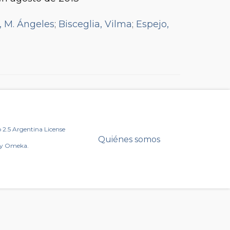
 M. Ángeles
;
Bisceglia, Vilma
;
Espejo,
2.5 Argentina License
Quiénes somos
by Omeka.