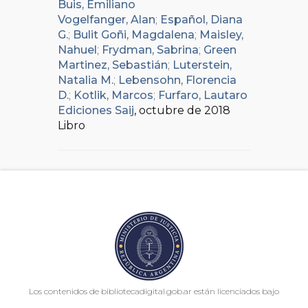
Buis, Emiliano
Vogelfanger, Alan
;
Español, Diana
G.
;
Bulit Goñi, Magdalena
;
Maisley,
Nahuel
;
Frydman, Sabrina
;
Green
Martinez, Sebastián
;
Luterstein,
Natalia M.
;
Lebensohn, Florencia
D.
;
Kotlik, Marcos
;
Furfaro, Lautaro
Ediciones Saij
, octubre de 2018
Libro
Los contenidos de bibliotecadigital.gob.ar están licenciados bajo