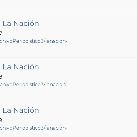
o La Nación
7
o La Nación
78
o La Nación
9