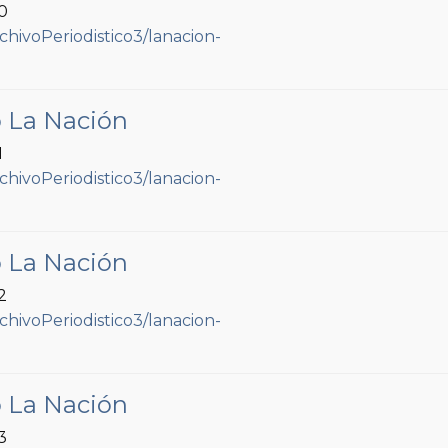
70
o La Nación
1
o La Nación
2
o La Nación
3