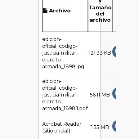
Tamaño
Archivo
Desc
del
archivo
edicion-
oficial_codigo-
DESCAR
justicia-militar-
121.33 KB
ejercito-
armada_1898.jpg
edicion-
oficial_codigo-
DESCAR
justicia-militar-
56.11 MB
ejercito-
armada_1898.1.pdf
Acrobat Reader
DESCAR
1.55 MB
(sitio oficial)