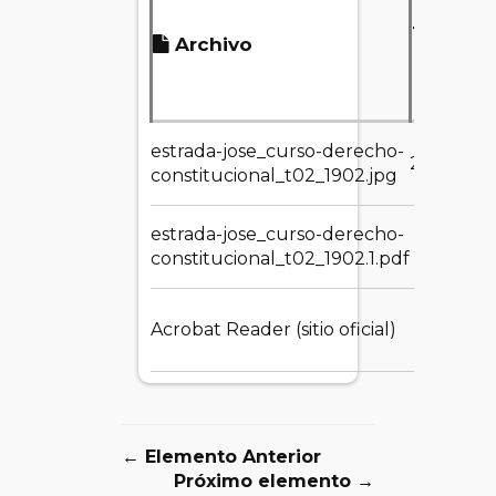
Tamaño
Archivo
del
archivo
estrada-jose_curso-derecho-
288.13 KB
constitucional_t02_1902.jpg
estrada-jose_curso-derecho-
175.28
constitucional_t02_1902.1.pdf
MB
Acrobat Reader (sitio oficial)
1.55 MB
← Elemento Anterior
Próximo elemento →