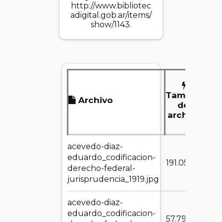
http://www.bibliotec
adigital.gob.ar/items/
show/1143
.
Tamaño
Archivo
del
archivo
acevedo-diaz-
eduardo_codificacion-
DE
191.05 KB
derecho-federal-
jurisprudencia_1919.jpg
acevedo-diaz-
eduardo_codificacion-
DE
57.79 MB