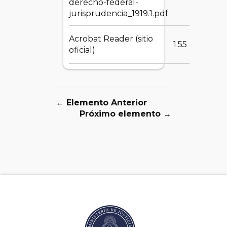
derecho-federal-
jurisprudencia_1919.1.pdf
Acrobat Reader (sitio
DE
1.55 MB
oficial)
← Elemento Anterior
Próximo elemento →