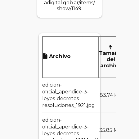
adigital.gob.ar/items/
show/1149
.
Tamaño
Archivo
De
del
archivo
edicion-
oficial_apendice-3-
DES
83.74 KB
leyes-decretos-
resoluciones_1921.jpg
edicion-
oficial_apendice-3-
DES
35.85 MB
leyes-decretos-