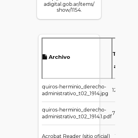
adigital.gob.ar/items/
show/1154
.
Tamaño
Archivo
del
archivo
quiros-herminio_derecho-
129.38 KB
administrativo_t02_1914.jpg
quiros-herminio_derecho-
78.20 MB
administrativo_t02_1914.1.pdf
Acrobat Reader (sitio oficial)
1.55 MB