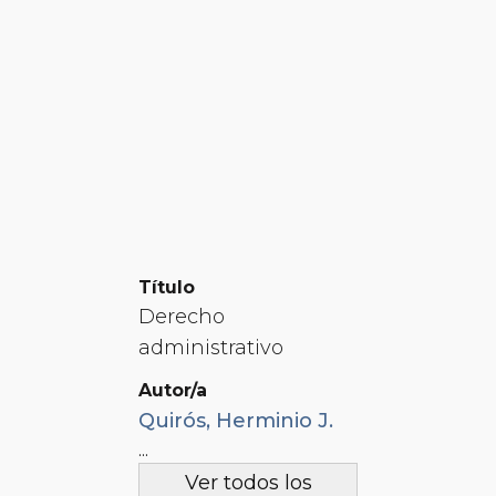
Título
Derecho
administrativo
Autor/a
Quirós, Herminio J.
Emiliani, Rafael P.
...
Ver todos los