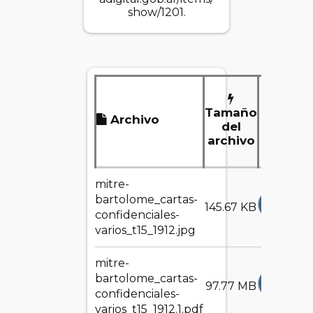
show/1201
.
Tamaño
Archivo
Desc
del
archivo
mitre-
bartolome_cartas-
DESCA
145.67 KB
confidenciales-
varios_t15_1912.jpg
mitre-
bartolome_cartas-
DESCA
97.77 MB
confidenciales-
varios_t15_1912.1.pdf