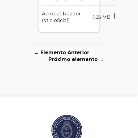
Acrobat Reader
DESCA
1.55 MB
(sitio oficial)
← Elemento Anterior
Próximo elemento →