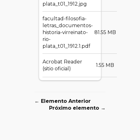
plata_t01_1912.jpg
facultad-filosofia-
letras_documentos-
DESC
historia-virreinato-
81.55 MB
rio-
plata_t01_1912.1.pdf
Acrobat Reader
DESC
1.55 MB
(sitio oficial)
← Elemento Anterior
Próximo elemento →