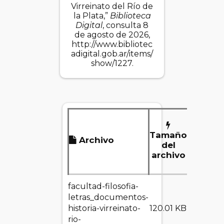
Virreinato del Río de
la Plata,”
Biblioteca
Digital
, consulta 8
de agosto de 2026,
http://www.bibliotec
adigital.gob.ar/items/
show/1227
.
Tamaño
Archivo
Des
del
archivo
facultad-filosofia-
letras_documentos-
DESC
historia-virreinato-
120.01 KB
rio-