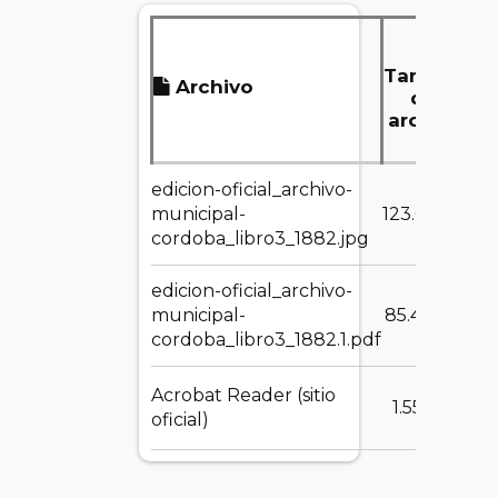
Tamaño
Archivo
del
archivo
edicion-oficial_archivo-
D
municipal-
123.04 KB
cordoba_libro3_1882.jpg
edicion-oficial_archivo-
D
municipal-
85.46 MB
cordoba_libro3_1882.1.pdf
Acrobat Reader (sitio
D
1.55 MB
oficial)