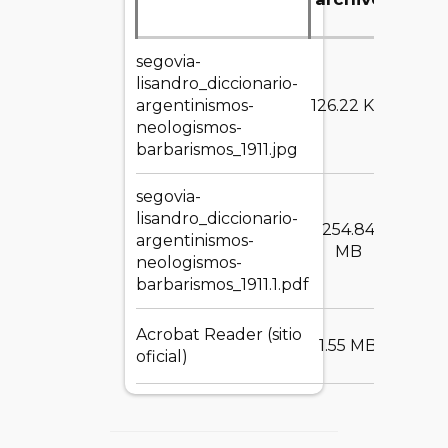
segovia-
lisandro_diccionario-
DESC
argentinismos-
126.22 KB
neologismos-
barbarismos_1911.jpg
segovia-
lisandro_diccionario-
254.84
DESC
argentinismos-
MB
neologismos-
barbarismos_1911.1.pdf
Acrobat Reader (sitio
DESC
1.55 MB
oficial)