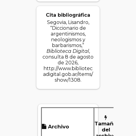
Cita bibliográfica
Segovia, Lisandro,
“Diccionario de
argentinismos,
neologismos y
barbarismos,”
Biblioteca Digital
,
consulta 8 de agosto
de 2026,
http://www.bibliotec
adigital.gob.ar/items/
show/1308
.
Tamaño
Archivo
De
del
archivo