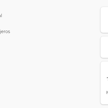
l
jeros