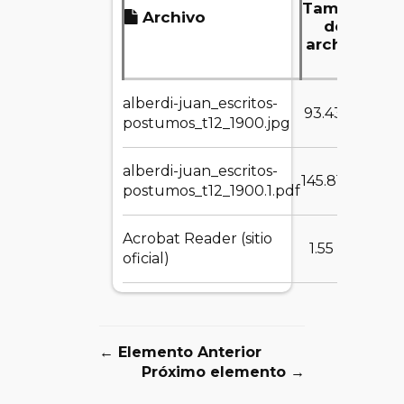
Tamaño
Archivo
del
archivo
alberdi-juan_escritos-
DE
93.43 KB
postumos_t12_1900.jpg
alberdi-juan_escritos-
DE
145.81 MB
postumos_t12_1900.1.pdf
Acrobat Reader (sitio
DE
1.55 MB
oficial)
← Elemento Anterior
Próximo elemento →