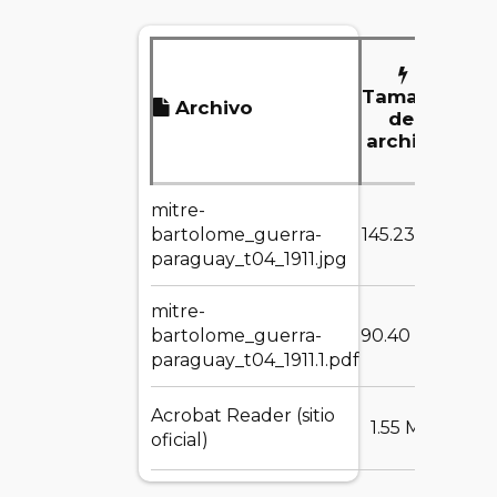
Tamaño
Archivo
D
del
archivo
mitre-
DE
bartolome_guerra-
145.23 KB
paraguay_t04_1911.jpg
mitre-
DE
bartolome_guerra-
90.40 MB
paraguay_t04_1911.1.pdf
Acrobat Reader (sitio
DE
1.55 MB
oficial)