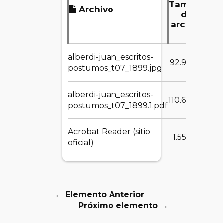
Tamaño
Archivo
del
archivo
alberdi-juan_escritos-
D
92.92 KB
postumos_t07_1899.jpg
alberdi-juan_escritos-
D
110.69 MB
postumos_t07_1899.1.pdf
Acrobat Reader (sitio
D
1.55 MB
oficial)
← Elemento Anterior
Próximo elemento →