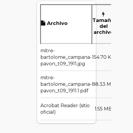
Tamaño
Archivo
De
del
archivo
mitre-
DESC
bartolome_campana-
154.70 KB
pavon_t09_1911.jpg
mitre-
DESC
bartolome_campana-
88.33 MB
pavon_t09_1911.1.pdf
Acrobat Reader (sitio
DESC
1.55 MB
oficial)