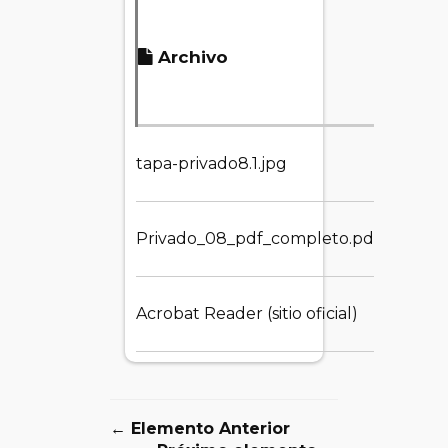
Tamañ
Archivo
del
archiv
tapa-privado8.1.jpg
34.23 K
Privado_08_pdf_completo.pdf
1.50 M
Acrobat Reader (sitio oficial)
1.55 MB
← Elemento Anterior