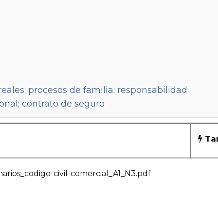
reales
;
procesos de familia
;
responsabilidad
ional
;
contrato de seguro
Tam
narios_codigo-civil-comercial_A1_N3.pdf