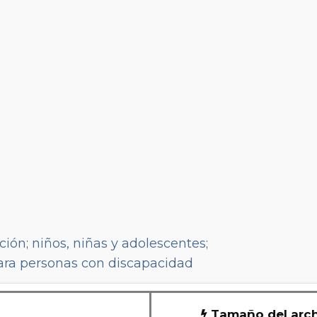
ción
;
niños, niñas y adolescentes
;
ara personas con discapacidad
Tamaño del arch