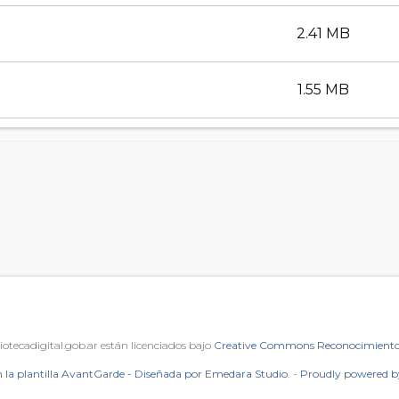
2.41 MB
1.55 MB
iotecadigital.gob.ar están licenciados bajo
Creative Commons Reconocimiento 
 la plantilla AvantGarde - Diseñada por Emedara Studio.
-
Proudly powered 