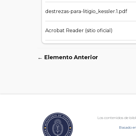
destrezas-para-litigio_kessler.1.pdf
Acrobat Reader (sitio oficial)
← Elemento Anterior
Los contenidos de bibl
Basado en