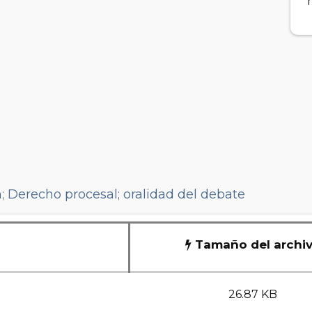
n
;
Derecho procesal
;
oralidad del debate
Tamaño del archi
26.87 KB