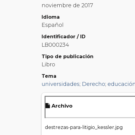
noviembre de 2017
Idioma
Español
Identificador / ID
LB000234
Tipo de publicación
Libro
Tema
universidades
;
Derecho
;
educació
Archivo
destrezas-para-litigio_kessler.jpg