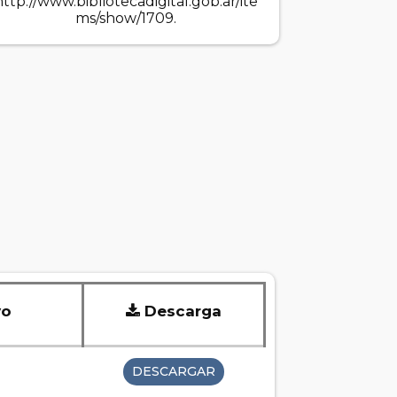
http://www.bibliotecadigital.gob.ar/ite
ms/show/1709
.
vo
Descarga
DESCARGAR