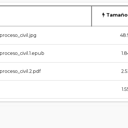
Tamaño 
roceso_civil.jpg
48.
roceso_civil.1.epub
1.
roceso_civil.2.pdf
2.
1.