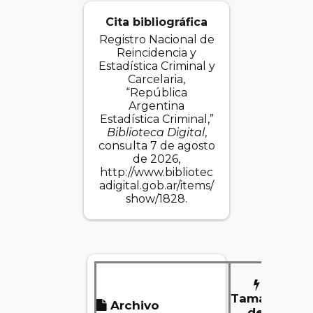
Cita bibliográfica
Registro Nacional de
Reincidencia y
Estadística Criminal y
Carcelaria,
“República
Argentina
Estadística Criminal,”
Biblioteca Digital
,
consulta 7 de agosto
de 2026,
http://www.bibliotec
adigital.gob.ar/items/
show/1828
.
Tamaño
Archivo
D
del