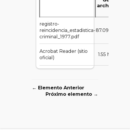
archivo
registro-
DE
reincidencia_estadistica-
87.09 MB
criminal_1977.pdf
Acrobat Reader (sitio
DE
1.55 MB
oficial)
← Elemento Anterior
Próximo elemento →