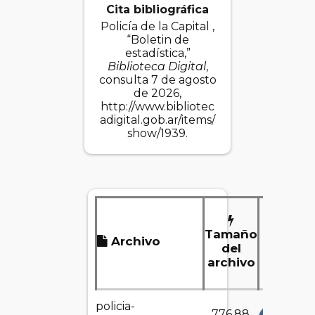
Cita bibliográfica
Policía de la Capital ,
“Boletin de
estadística,”
Biblioteca Digital
,
consulta 7 de agosto
de 2026,
http://www.bibliotec
adigital.gob.ar/items/
show/1939
.
Tamaño
Archivo
Desc
del
archivo
policia-
776.88