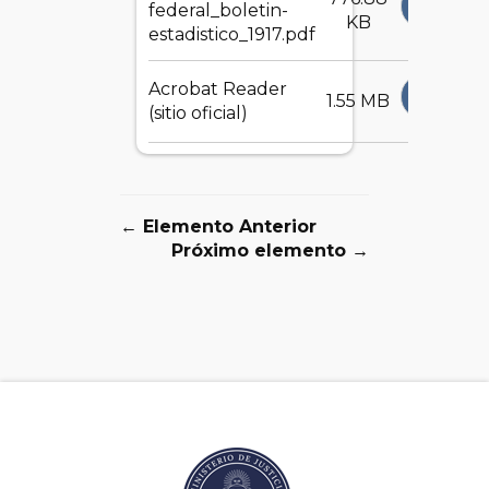
DESCA
federal_boletin-
KB
estadistico_1917.pdf
Acrobat Reader
DESCA
1.55 MB
(sitio oficial)
← Elemento Anterior
Próximo elemento →