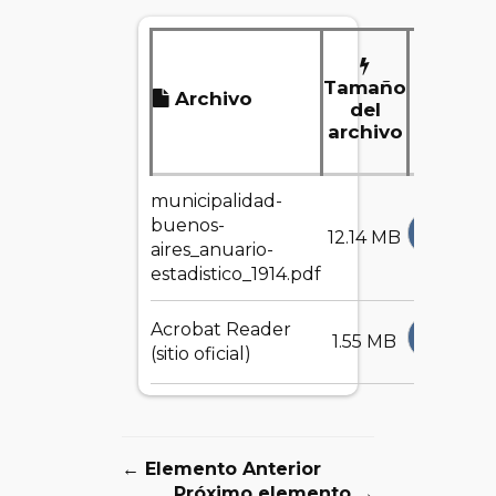
Tamaño
Archivo
Desc
del
archivo
municipalidad-
buenos-
DESCA
12.14 MB
aires_anuario-
estadistico_1914.pdf
Acrobat Reader
DESCA
1.55 MB
(sitio oficial)
← Elemento Anterior
Próximo elemento →