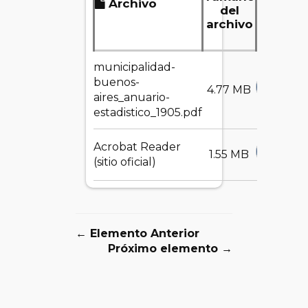
Archivo
Desc
del
archivo
municipalidad-
buenos-
DESCA
4.77 MB
aires_anuario-
estadistico_1905.pdf
Acrobat Reader
DESCA
1.55 MB
(sitio oficial)
← Elemento Anterior
Próximo elemento →