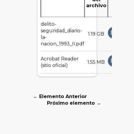
archivo
delito-
seguridad_diario-
DESCAR
1.19 GB
la-
nacion_1993_II.pdf
Acrobat Reader
DESCAR
1.55 MB
(sitio oficial)
← Elemento Anterior
Próximo elemento →