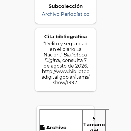
Subcolección
Archivo Periodístico
Cita bibliográfica
“Delito y seguridad
en el diario La
Nación,”
Biblioteca
Digital
, consulta 7
de agosto de 2026,
http://www.bibliotec
adigital.gob.ar/items/
show/1992
.
Tamaño
Archivo
Desca
del