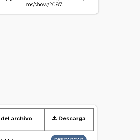
ms/show/2087
.
el archivo
Descarga
DESCARGAR