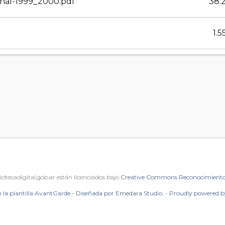
minal-1999_2000.pdf
38.
1.
iotecadigital.gob.ar están licenciados bajo
Creative Commons Reconocimiento 
 la plantilla AvantGarde - Diseñada por Emedara Studio.
-
Proudly powered 