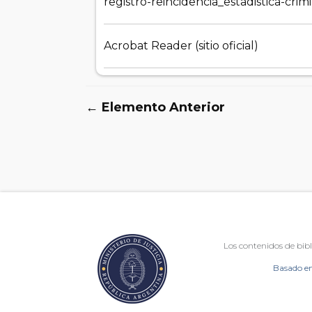
registro-reincidencia_estadistica-cri
Acrobat Reader (sitio oficial)
← Elemento Anterior
Los contenidos de bibl
Basado en