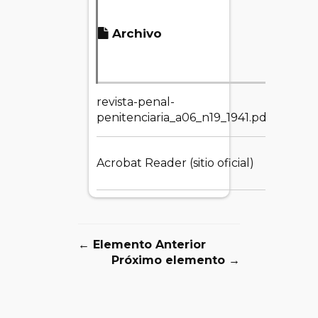
Tamañ
Archivo
del
archiv
revista-penal-
119.18 
penitenciaria_a06_n19_1941.pdf
Acrobat Reader (sitio oficial)
1.55 M
← Elemento Anterior
Próximo elemento →