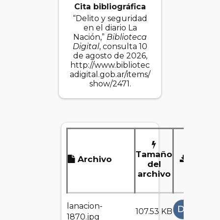
Cita bibliográfica
“Delito y seguridad
en el diario La
Nación,”
Biblioteca
Digital
, consulta 10
de agosto de 2026,
http://www.bibliotec
adigital.gob.ar/items/
show/2471
.
Tamaño
Archivo
Desca
del
archivo
lanacion-
DESCAR
107.53 KB
1870.jpg