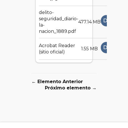
delito-
seguridad_diario-
DESCAR
477.14 MB
la-
nacion_1889.pdf
Acrobat Reader
DESCAR
1.55 MB
(sitio oficial)
← Elemento Anterior
Próximo elemento →