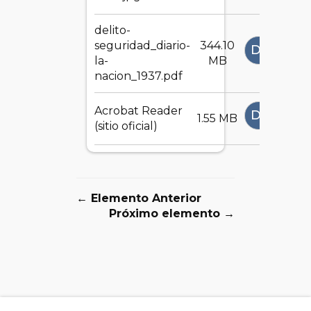
delito-
seguridad_diario-
344.10
DESCAR
la-
MB
nacion_1937.pdf
Acrobat Reader
DESCAR
1.55 MB
(sitio oficial)
← Elemento Anterior
Próximo elemento →