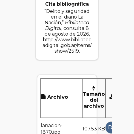
Cita bibliográfica
“Delito y seguridad
en el diario La
Nación,”
Biblioteca
Digital
, consulta 8
de agosto de 2026,
http://www.bibliotec
adigital.gob.ar/items/
show/2519
.
Tamaño
Archivo
Desca
del
archivo
lanacion-
DESCAR
107.53 KB
1870.jpg