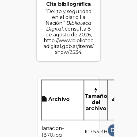
Cita bibliográfica
“Delito y seguridad
en el diario La
Nación,”
Biblioteca
Digital
, consulta 8
de agosto de 2026,
http://www.bibliotec
adigital.gob.ar/items/
show/2534
.
Tamaño
Archivo
Desca
del
archivo
lanacion-
DESCAR
107.53 KB
1870.jpg