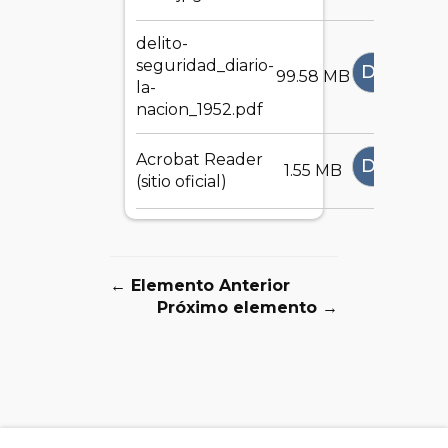
delito-
seguridad_diario-
DESCAR
99.58 MB
la-
nacion_1952.pdf
Acrobat Reader
DESCAR
1.55 MB
(sitio oficial)
← Elemento Anterior
Próximo elemento →