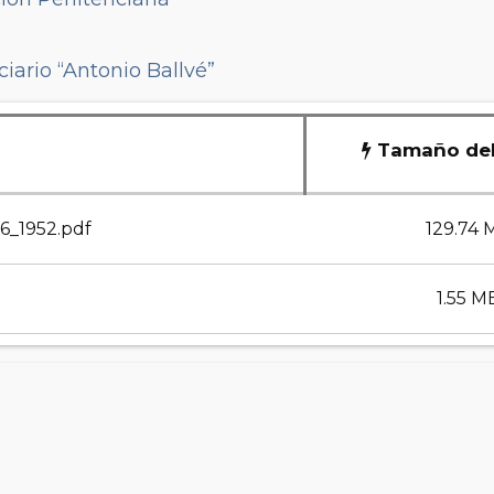
iario “Antonio Ballvé”
Tamaño del
66_1952.pdf
129.74 
1.55 M