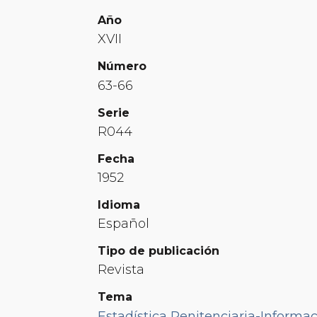
Año
XVII
Número
63-66
Serie
R044
Fecha
1952
Idioma
Español
Tipo de publicación
Revista
Tema
Estadística Penitenciaria-Informac