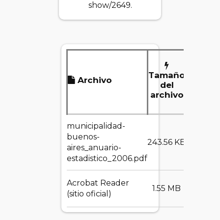
show/2649
.
Tamaño
Archivo
Des
del
archivo
municipalidad-
buenos-
DESC
243.56 KB
aires_anuario-
estadistico_2006.pdf
Acrobat Reader
DESC
1.55 MB
(sitio oficial)