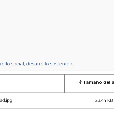
rollo social
;
desarrollo sostenible
Tamaño del a
dad.jpg
23.44 KB