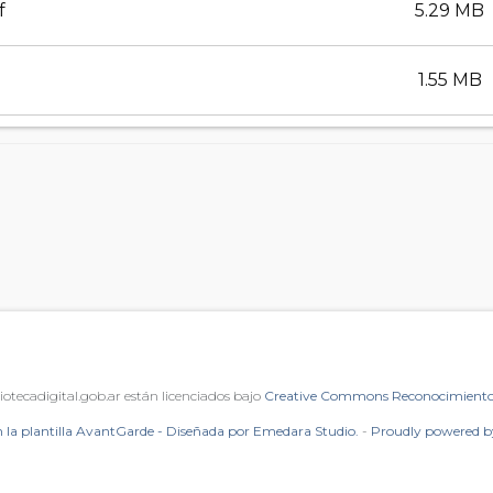
f
5.29 MB
1.55 MB
iotecadigital.gob.ar están licenciados bajo
Creative Commons Reconocimiento 
 la plantilla AvantGarde - Diseñada por Emedara Studio.
-
Proudly powered 