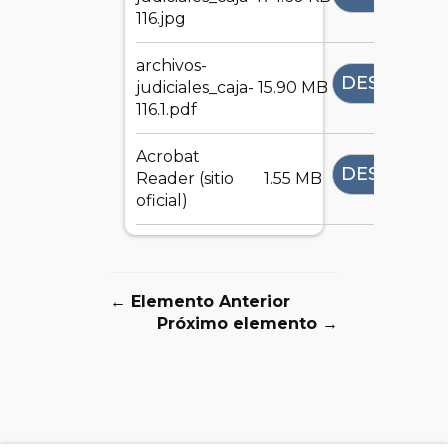
116.jpg
archivos-
DESCARGA
judiciales_caja-
15.90 MB
116.1.pdf
Acrobat
DESCARGA
Reader (sitio
1.55 MB
oficial)
← Elemento Anterior
Próximo elemento →