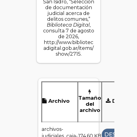
San Isidro, “Selección
de documentación
judicial acerca de
delitos comunes,”
Biblioteca Digital
,
consulta 7 de agosto
de 2026,
http://www.bibliotec
adigital.gob.ar/items/
show/2715
.
Tamaño
Archivo
Descarg
del
archivo
archivos-
DESCARGA
judiciales_caja-
174.60 KB