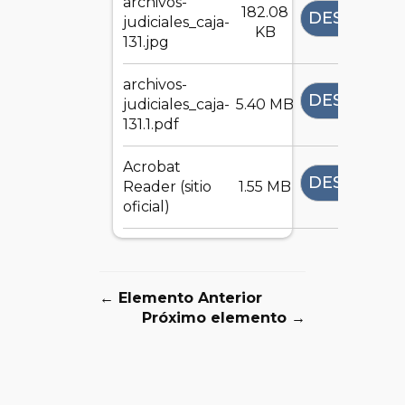
archivos-
182.08
DESCARGA
judiciales_caja-
KB
131.jpg
archivos-
DESCARGA
judiciales_caja-
5.40 MB
131.1.pdf
Acrobat
DESCARGA
Reader (sitio
1.55 MB
oficial)
← Elemento Anterior
Próximo elemento →